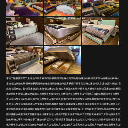
床墊工廠/桃園床墊工廠/龜山床墊工廠/買床墊/桃園買床墊/龜山買床墊/床墊/床墊推薦/桃園床墊/桃園床墊推薦/龜山
床墊/龜山床墊推薦/買床墊/桃園買床墊/龜山買床墊/床墊專賣店/桃園床墊專賣店/龜山床墊專賣店/床墊訂製/床墊訂製
推薦/桃園床墊訂製/桃園床墊訂製推薦/龜山床墊訂製/龜山床墊訂製推薦/床墊專賣/床墊專賣推薦/桃園床墊專賣/桃園
床墊專賣推薦/龜山床墊專賣/龜山床墊專賣推薦/獨立筒床墊/獨立筒床墊專賣店/桃園獨立筒床墊/桃園獨立筒床墊專
賣店/龜山獨立筒床墊/龜山獨立筒床墊專賣店/獨立筒專賣/獨立筒推薦/桃園獨立筒專賣/桃園獨立筒推薦/龜山獨立筒
專賣/龜山獨立筒推薦/乳膠床墊/乳膠床專賣店/桃園乳膠床墊/桃園乳膠床專賣店/龜山乳膠床墊/龜山乳膠床專賣店/乳
膠床專賣/乳膠床推薦/桃園乳膠床專賣/桃園乳膠床推薦/龜山乳膠床專賣/龜山乳膠床推薦/涼感床墊/涼感床墊推薦/桃
園涼感床墊/桃園涼感床墊推薦/龜山涼感床墊/龜山涼感床墊推薦/手工床墊/手工床墊推薦/桃園手工床墊/桃園手工床
墊推薦/龜山手工床墊/龜山手工床墊推薦/客製化床墊/桃園客製化床墊/龜山客製化床墊/客製化床墊專賣店/桃園客製
化床墊專賣店/龜山客製化床墊專賣店/寢具店/桃園寢具店/龜山寢具店/寢具專賣店/桃園寢具專賣店/龜山寢具專賣店/